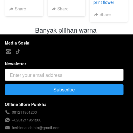
Bra
print flower
004542⁣
Share
Share
Share
Banyak pilihan warna 
Media Sosial
Newsletter
Subscribe
`
Offline Store Punkha
081211951200
+6281211951200
fashionandcinta@gmail.com