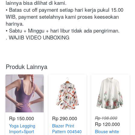
lainnya bisa dilihat di kami.⁣⁣⁣⁣⁣⁣⁣⁣⁣⁣⁣⁣⁣⁣⁣⁣⁣⁣⁣⁣⁣⁣⁣⁣⁣⁣⁣⁣⁣⁣⁣⁣
• Batas cut off payment setiap hari kerja pukul 15.00 
WIB, payment setelahnya kami proses keeseokan 
harinya. ⁣⁣⁣⁣⁣⁣⁣⁣⁣⁣⁣⁣⁣⁣⁣⁣⁣⁣⁣⁣⁣⁣⁣⁣⁣⁣⁣⁣⁣⁣⁣
• Sabtu + Minggu + hari libur tidak ada pengiriman. ⁣⁣⁣⁣⁣⁣⁣⁣⁣⁣⁣⁣⁣⁣⁣⁣⁣⁣⁣⁣⁣⁣⁣⁣⁣⁣⁣⁣⁣⁣⁣
. WAJIB VIDEO UNBOXING
Produk Lainnya
Rp 150.000
Rp 290.000
Rp 198.000
Rp 120.000
Yoga Legging
Blazer Print
Import+Sport
Pattern 004540
Blouse white