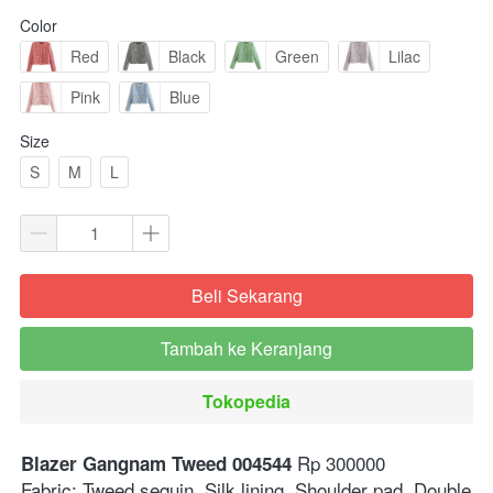
Color
Red
Black
Green
Lilac
Pink
Blue
Size
S
M
L
Beli Sekarang
`
Tambah ke Keranjang
`
Tokopedia
`
 Rp 300000⁣⁣⁣⁣⁣⁣⁣⁣⁣
Blazer Gangnam Tweed 004544
Fabric: Tweed sequin. Silk lining. Shoulder pad. Double 