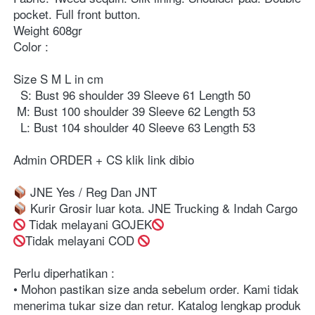
pocket. Full front button.⁣⁣⁣⁣⁣⁣⁣⁣⁣
Weight 608gr ⁣⁣⁣⁣⁣⁣⁣⁣⁣
⁣⁣Color :
Size S M L in cm ⁣⁣⁣⁣⁣⁣⁣⁣⁣
  S: Bust 96 shoulder 39 Sleeve 61 Length 50⁣⁣⁣⁣⁣⁣⁣⁣⁣
 M: Bust 100 shoulder 39 Sleeve 62 Length 53⁣⁣⁣⁣⁣⁣⁣⁣⁣
  L: Bust 104 shoulder 40 Sleeve 63 Length 53⁣⁣⁣⁣⁣⁣⁣⁣⁣
⁣⁣⁣⁣⁣⁣⁣⁣⁣Admin ORDER + CS klik link dibio⁣⁣⁣⁣⁣⁣⁣⁣⁣⁣⁣⁣⁣⁣⁣⁣⁣⁣⁣⁣⁣⁣⁣⁣⁣⁣⁣
 JNE Yes / Reg Dan JNT⁣⁣⁣⁣⁣⁣⁣⁣⁣⁣⁣⁣⁣⁣⁣⁣⁣⁣⁣⁣⁣⁣⁣⁣⁣⁣⁣
 Kurir Grosir luar kota. JNE Trucking & Indah Cargo⁣⁣⁣⁣⁣⁣⁣⁣⁣⁣⁣⁣⁣⁣⁣⁣⁣⁣⁣⁣⁣⁣⁣⁣⁣⁣⁣
 Tidak melayani GOJEK
Tidak melayani COD 
Perlu diperhatikan :⁣⁣⁣⁣⁣⁣⁣⁣⁣⁣⁣⁣⁣⁣⁣⁣⁣⁣⁣⁣⁣⁣⁣⁣⁣⁣⁣⁣⁣⁣⁣⁣
• Mohon pastikan size anda sebelum order. Kami tidak 
menerima tukar size dan retur. Katalog lengkap produk 