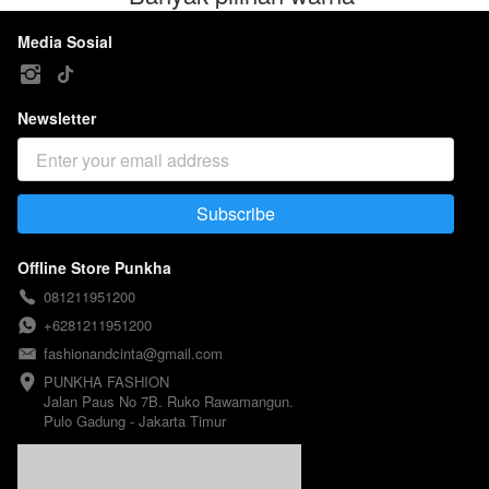
Media Sosial
Newsletter
Subscribe
`
Offline Store Punkha
081211951200
+6281211951200
fashionandcinta@gmail.com
PUNKHA FASHION 

Jalan Paus No 7B. Ruko Rawamangun. 

Pulo Gadung - Jakarta Timur