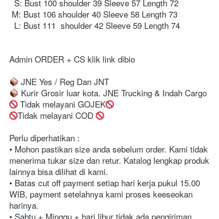
  S: Bust 100 shoulder 39 Sleeve 57 Length 72⁣
 M: Bust 106 shoulder 40 Sleeve 58 Length 73⁣
  L: Bust 111  shoulder 42 Sleeve 59 Length 74⁣
Admin ORDER + CS klik link dibio⁣⁣⁣⁣⁣⁣⁣⁣⁣⁣
 JNE Yes / Reg Dan JNT⁣⁣⁣⁣⁣⁣⁣⁣⁣⁣
 Kurir Grosir luar kota. JNE Trucking & Indah Cargo⁣⁣⁣⁣⁣⁣⁣⁣⁣⁣
 Tidak melayani GOJEK
Tidak melayani COD 
Perlu diperhatikan :⁣⁣⁣⁣⁣⁣⁣⁣⁣⁣⁣⁣⁣⁣⁣
• Mohon pastikan size anda sebelum order. Kami tidak 
menerima tukar size dan retur. Katalog lengkap produk 
lainnya bisa dilihat di kami.⁣⁣⁣⁣⁣⁣⁣⁣⁣⁣⁣⁣⁣⁣⁣
• Batas cut off payment setiap hari kerja pukul 15.00 
WIB, payment setelahnya kami proses keeseokan 
harinya. ⁣⁣⁣⁣⁣⁣⁣⁣⁣⁣⁣⁣⁣⁣
• Sabtu + Minggu + hari libur tidak ada pengiriman. ⁣⁣⁣⁣⁣⁣⁣⁣⁣⁣⁣⁣⁣⁣