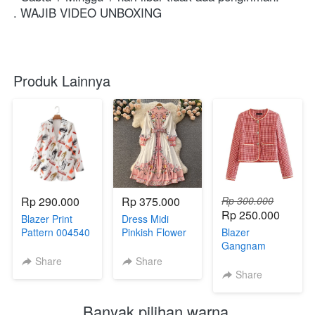
. WAJIB VIDEO UNBOXING
Produk Lainnya
Rp 290.000
Rp 375.000
Rp 300.000
Rp 250.000
Blazer Print
Dress Midi
Pattern 004540
Pinkish Flower
Blazer
004538
Gangnam
Tweed 004544
Share
Share
Share
Banyak pilihan warna 