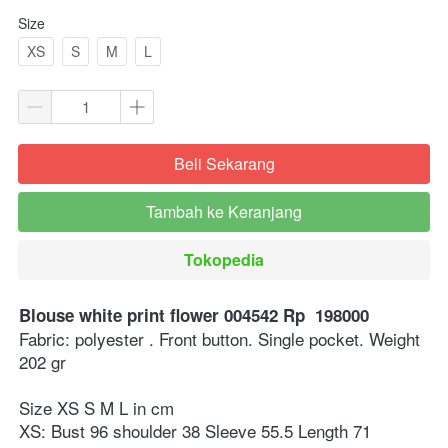
Size
XS
S
M
L
Beli Sekarang
`
Tambah ke Keranjang
`
Tokopedia
`
Blouse white print flower 004542⁣ Rp  198000
Fabric: polyester . Front button. Single pocket. Weight 
202 gr ⁣
Size XS S M L in cm ⁣
XS: Bust 96 shoulder 38 Sleeve 55.5 Length 71⁣