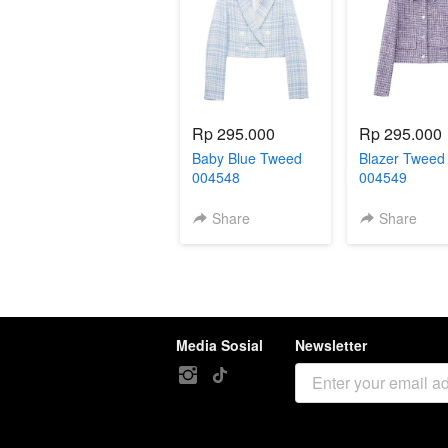
Rp 295.000
Rp 295.000
Baby Blue Tweed
Blazer Tweed 
004548
004549
Share
Share
Media Sosial
Newsletter