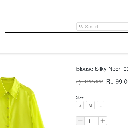
Search
Blouse Silky Neon 
Rp 99.0
Rp 180.000
Size
S
M
L