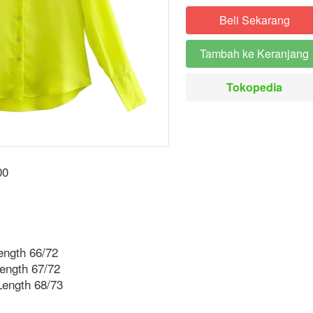
Beli Sekarang
`
Tambah ke Keranjang
`
Tokopedia
`
0 ⁣
ngth 66/72⁣
ength 67/72⁣
ength 68/73⁣