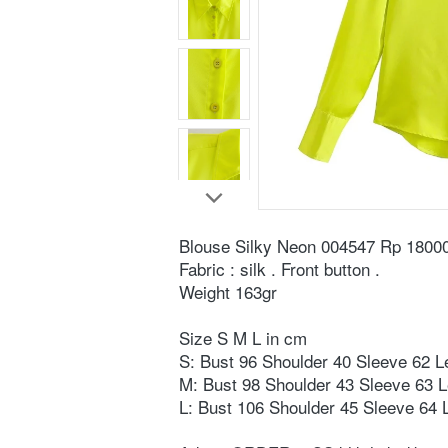
Blouse Silky Neon 004547 Rp 18000
Fabric : silk . Front button . 
Weight 163gr ⁣
Size S M L in cm ⁣
S: Bust 96 Shoulder 40 Sleeve 62 Le
M: Bust 98 Shoulder 43 Sleeve 63 L
L: Bust 106 Shoulder 45 Sleeve 64 L