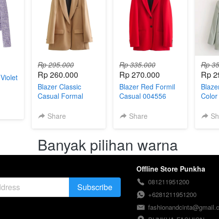
Rp 295.000
Rp 335.000
Rp 35
Rp 260.000
Rp 270.000
Rp 2
Violet
Blazer Classic
Blazer Red Formil
Blaze
Casual Formal
Casual 004556
Color
004551
0045
Share
Share
Sh
Banyak pilihan warna 
Offline Store Punkha
081211951200
Subscribe
`
+6281211951200
fashionandcinta@gmail.