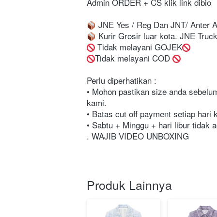
⁣⁣⁣⁣⁣⁣⁣⁣⁣Admin ORDER + CS klik link dibio⁣⁣⁣⁣⁣⁣⁣⁣⁣⁣⁣⁣⁣⁣⁣⁣⁣⁣⁣⁣⁣⁣⁣⁣⁣⁣⁣⁣
 JNE Yes / Reg Dan JNT⁣⁣⁣⁣⁣⁣⁣⁣⁣⁣⁣⁣⁣⁣⁣⁣⁣⁣⁣⁣⁣⁣⁣⁣⁣⁣⁣/ Anter
 Kurir Grosir luar kota. JNE Trucking & Indah Cargo
 Tidak melayani GOJEK
Tidak melayani COD 
Perlu diperhatikan :⁣⁣⁣⁣⁣⁣⁣⁣⁣⁣⁣⁣⁣⁣⁣⁣⁣⁣⁣⁣⁣⁣⁣⁣⁣⁣⁣⁣⁣⁣⁣⁣⁣
• Mohon pastikan size anda sebelum 
kami.⁣⁣⁣⁣⁣⁣⁣⁣⁣⁣⁣⁣⁣⁣⁣⁣⁣⁣⁣⁣⁣⁣⁣⁣⁣⁣⁣⁣⁣⁣⁣⁣⁣
• Batas cut off payment setiap hari kerja puk
• Sabtu + Minggu + hari libur tidak ada pengiriman. ⁣⁣⁣⁣⁣⁣
. WAJIB VIDEO UNBOXING
Produk Lainnya