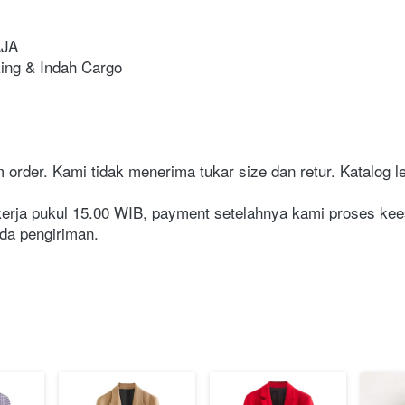
 AJA⁣
⁣⁣⁣⁣⁣⁣⁣⁣⁣⁣⁣⁣⁣⁣⁣⁣⁣⁣⁣⁣⁣⁣⁣⁣⁣⁣⁣⁣
order. Kami tidak menerima tukar size dan retur. Katalog len
ul 15.00 WIB, payment setelahnya kami proses keesokan harinya. ⁣⁣⁣⁣⁣⁣⁣⁣⁣⁣⁣⁣
⁣⁣⁣⁣⁣⁣⁣⁣⁣⁣⁣⁣⁣⁣⁣⁣⁣⁣⁣⁣⁣⁣⁣⁣⁣⁣