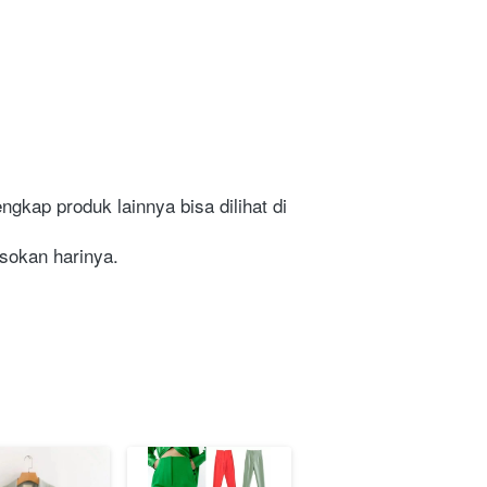
gkap produk lainnya bisa dilihat di 
⁣⁣⁣⁣⁣⁣⁣⁣⁣⁣⁣⁣⁣⁣⁣⁣⁣⁣⁣⁣