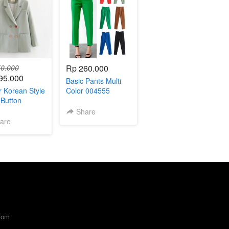
0.000
Rp 260.000
95.000
Basic Pants Multi
r Korean Style
Color 004555
 Button
53
Share
are
com