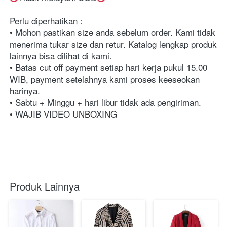
Perlu diperhatikan :⁣⁣⁣⁣⁣⁣⁣⁣⁣⁣⁣⁣⁣⁣⁣⁣⁣⁣⁣⁣⁣⁣⁣⁣⁣⁣
• Mohon pastikan size anda sebelum order. Kami tidak 
menerima tukar size dan retur. Katalog lengkap produk 
lainnya bisa dilihat di kami.⁣⁣⁣⁣⁣⁣⁣⁣⁣⁣⁣⁣⁣⁣⁣⁣⁣⁣⁣⁣⁣⁣⁣⁣⁣⁣
• Batas cut off payment setiap hari kerja pukul 15.00 
WIB, payment setelahnya kami proses keeseokan 
harinya. ⁣⁣⁣⁣⁣⁣⁣⁣⁣⁣⁣⁣⁣⁣⁣⁣⁣⁣⁣⁣⁣⁣⁣⁣⁣
• Sabtu + Minggu + hari libur tidak ada pengiriman. ⁣⁣⁣⁣⁣⁣⁣⁣⁣⁣⁣⁣⁣⁣⁣⁣⁣⁣⁣⁣⁣⁣⁣⁣⁣
• WAJIB VIDEO UNBOXING⁣⁣⁣⁣⁣⁣⁣⁣⁣⁣⁣⁣⁣⁣⁣⁣⁣⁣⁣⁣
Produk Lainnya