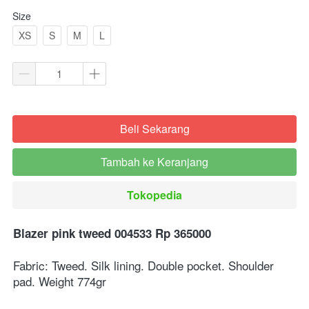
Size
XS
S
M
L
Beli Sekarang
`
Tambah ke Keranjang
`
Tokopedia
`
Blazer pink tweed 004533 Rp 365000⁣⁣
Fabric: Tweed. Silk lining. Double pocket. Shoulder 
pad. Weight 774gr⁣⁣