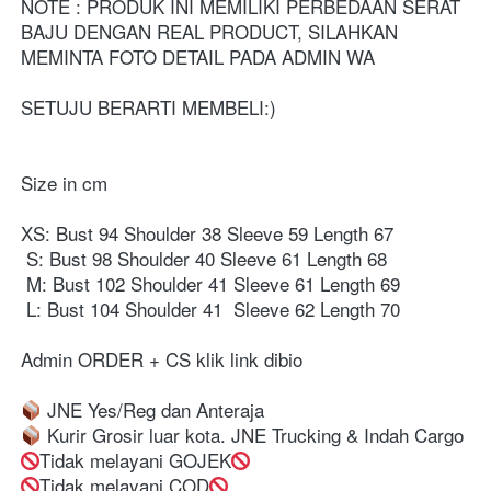
NOTE : PRODUK INI MEMILIKI PERBEDAAN SERAT 
BAJU DENGAN REAL PRODUCT, SILAHKAN 
MEMINTA FOTO DETAIL PADA ADMIN WA
SETUJU BERARTI MEMBELI:)
Size in cm ⁣⁣
XS: Bust 94 Shoulder 38 Sleeve 59 Length 67⁣⁣
 S: Bust 98 Shoulder 40 Sleeve 61 Length 68⁣⁣
 M: Bust 102 Shoulder 41 Sleeve 61 Length 69⁣⁣
 L: Bust 104 Shoulder 41  Sleeve 62 Length 70⁣⁣
Admin ORDER + CS klik link dibio⁣⁣⁣⁣⁣⁣⁣⁣⁣⁣⁣⁣⁣⁣⁣⁣⁣⁣⁣⁣⁣
 JNE Yes/Reg dan Anteraja⁣⁣
 Kurir Grosir luar kota. JNE Trucking & Indah Cargo⁣⁣⁣⁣⁣⁣⁣⁣⁣⁣⁣⁣⁣⁣⁣⁣⁣⁣⁣⁣⁣
Tidak melayani GOJEK⁣⁣⁣⁣⁣⁣⁣⁣⁣
Tidak melayani COD⁣⁣⁣⁣⁣⁣⁣