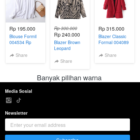
Rp 195.000
Rp 300.000
Rp 315.000
Rp 240.000
Blouse Formil
Blazer Classic
004534 Rp
Blazer Brown
Formal 004089
195.000⁣⁣⁣
Leopard
004535 Rp
Share
Share
300.000⁣⁣⁣
Share
Banyak pilihan warna 
Media Sosial
Newsletter