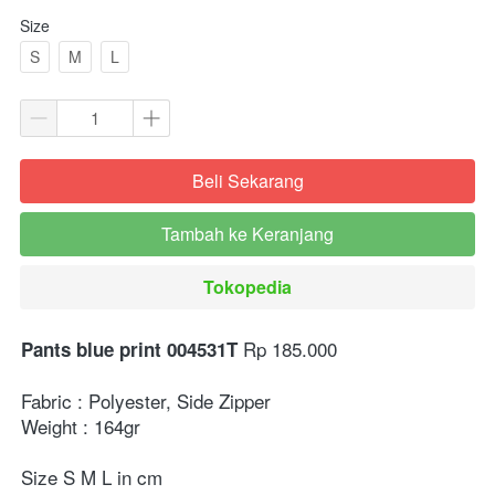
Size
S
M
L
Beli Sekarang
`
Tambah ke Keranjang
`
Tokopedia
`
Rp 185.000
Pants blue print 004531T 
Fabric : Polyester, Side Zipper
Weight : 164gr
Size S M L in cm