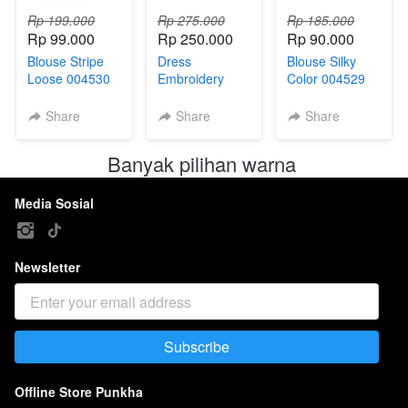
Rp 199.000
Rp 275.000
Rp 185.000
Rp 99.000
Rp 250.000
Rp 90.000
Blouse Stripe
Dress
Blouse Silky
Loose 004530
Embroidery
Color 004529
Baby Doll
004528
Share
Share
Share
Banyak pilihan warna 
Media Sosial
Newsletter
Subscribe
`
Offline Store Punkha