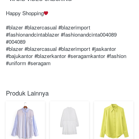
Happy Shopping⁣⁣⁣⁣⁣⁣⁣
⁣⁣⁣⁣⁣⁣⁣⁣⁣⁣⁣⁣⁣⁣⁣⁣⁣⁣⁣⁣⁣⁣⁣⁣⁣⁣⁣⁣⁣⁣⁣#blazer #blazercasual #blazerimport 
#⁣⁣⁣⁣⁣fashionandcintablazer #fashionandcinta004089 
#004089 ⁣⁣⁣⁣⁣⁣⁣⁣⁣⁣⁣⁣⁣⁣⁣⁣⁣⁣⁣⁣⁣⁣⁣⁣⁣
#blazer #blazercasual #blazerimport #jaskantor 
#bajukantor #blazerkantor #seragamkantor #fashion 
#uniform #seragam
Produk Lainnya