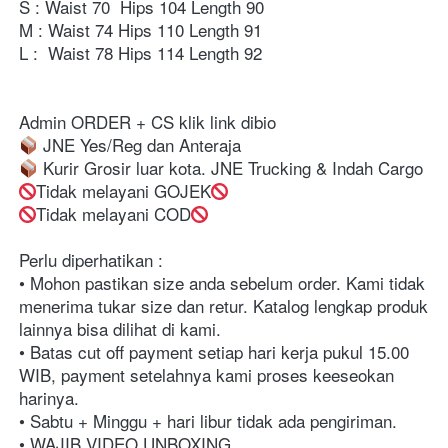
S : Waist 70  Hips 104 Length 90 
M : Waist 74 Hips 110 Length 91 
L :  Waist 78 Hips 114 Length 92  
Admin ORDER + CS klik link dibio⁣⁣⁣⁣⁣⁣⁣⁣⁣⁣⁣⁣⁣⁣⁣⁣⁣⁣⁣
 JNE Yes/Reg dan Anteraja
 Kurir Grosir luar kota. JNE Trucking & Indah Cargo⁣⁣⁣⁣⁣⁣⁣⁣⁣⁣⁣⁣⁣⁣⁣⁣⁣⁣⁣
Tidak melayani GOJEK⁣⁣⁣⁣⁣⁣⁣⁣⁣
Tidak melayani COD⁣⁣⁣⁣⁣⁣⁣
Perlu diperhatikan :⁣⁣⁣⁣⁣⁣⁣⁣⁣⁣⁣⁣⁣⁣⁣⁣⁣⁣⁣⁣⁣⁣⁣⁣
• Mohon pastikan size anda sebelum order. Kami tidak 
menerima tukar size dan retur. Katalog lengkap produk 
lainnya bisa dilihat di kami.⁣⁣⁣⁣⁣⁣⁣⁣⁣⁣⁣⁣⁣⁣⁣⁣⁣⁣⁣⁣⁣⁣⁣⁣
• Batas cut off payment setiap hari kerja pukul 15.00 
WIB, payment setelahnya kami proses keeseokan 
harinya. ⁣⁣⁣⁣⁣⁣⁣⁣⁣⁣⁣⁣⁣⁣⁣⁣⁣⁣⁣⁣⁣⁣⁣
• Sabtu + Minggu + hari libur tidak ada pengiriman. ⁣⁣⁣⁣⁣⁣⁣⁣⁣⁣⁣⁣⁣⁣⁣⁣⁣⁣⁣⁣⁣⁣⁣
• WAJIB VIDEO UNBOXING⁣⁣⁣⁣⁣⁣⁣⁣⁣⁣⁣⁣⁣⁣⁣⁣⁣⁣