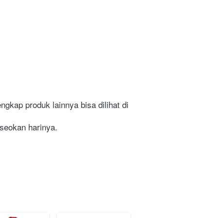
gkap produk lainnya bisa dilihat di 
⁣⁣⁣⁣⁣⁣⁣⁣⁣⁣⁣⁣⁣⁣⁣⁣⁣⁣⁣⁣⁣⁣