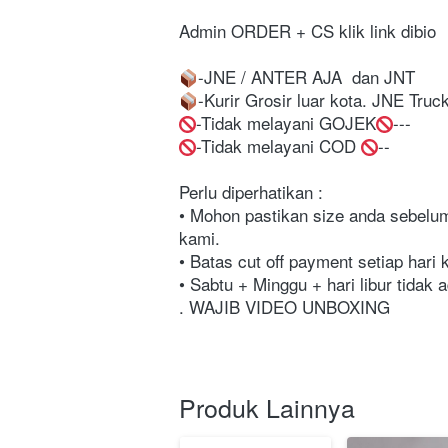
Admin ORDER + CS klik link dibio⁣⁣⁣⁣⁣⁣⁣⁣⁣⁣⁣⁣⁣⁣⁣⁣⁣⁣⁣⁣⁣⁣⁣⁣⁣⁣⁣⁣⁣⁣⁣⁣⁣⁣
-JNE / ANTER AJA  dan JNT⁣⁣⁣⁣⁣⁣⁣⁣⁣⁣⁣⁣⁣⁣⁣⁣⁣⁣⁣⁣⁣⁣⁣⁣⁣⁣⁣⁣⁣⁣
-Kurir Grosir luar kota. JNE Trucking & Indah Cargo⁣
-Tidak melayani GOJEK
---⁣⁣⁣⁣⁣⁣⁣⁣⁣⁣⁣⁣⁣⁣⁣⁣⁣⁣⁣⁣⁣⁣⁣⁣⁣⁣
-Tidak melayani COD 
--⁣⁣⁣⁣⁣⁣⁣⁣⁣⁣⁣⁣⁣⁣⁣⁣⁣⁣⁣⁣
Perlu diperhatikan :⁣⁣⁣⁣⁣⁣⁣⁣⁣⁣⁣⁣⁣⁣⁣⁣⁣⁣⁣⁣⁣⁣⁣⁣⁣⁣⁣⁣⁣⁣⁣⁣⁣⁣⁣⁣⁣⁣⁣
• Mohon pastikan size anda sebelum 
kami.⁣⁣⁣⁣⁣⁣⁣⁣⁣⁣⁣⁣⁣⁣⁣⁣⁣⁣⁣⁣⁣⁣⁣⁣⁣⁣⁣⁣⁣⁣⁣⁣⁣⁣⁣⁣⁣⁣⁣
• Batas cut off payment setiap hari kerja pukul
• Sabtu + Minggu + hari libur tidak ada pengiriman. ⁣⁣⁣⁣⁣⁣⁣⁣⁣⁣⁣
. WAJIB VIDEO UNBOXING
Produk Lainnya