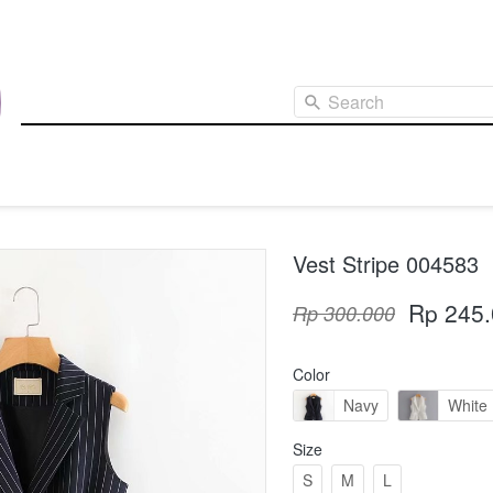
Search
Vest Stripe 004583 ⁣⁣⁣⁣⁣⁣⁣
Rp 245
Rp 300.000
Color
Navy
White
Size
S
M
L