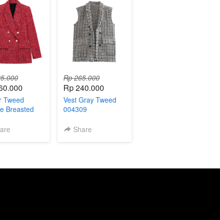
5.000
Rp 265.000
60.000
Rp 240.000
r Tweed
Vest Gray Tweed
e Breasted
004309
a 004580
are
Share