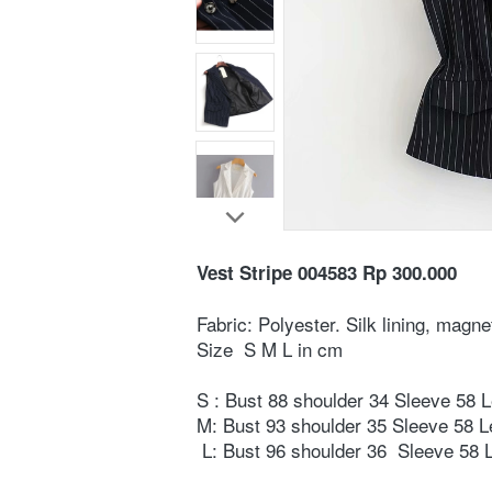
Vest Stripe 004583 Rp 300.000
Fabric: Polyester. Silk lining, magne
⁣⁣⁣Size  S M L in cm ⁣⁣⁣⁣⁣⁣⁣⁣⁣⁣⁣⁣⁣⁣⁣⁣⁣⁣⁣⁣⁣⁣⁣⁣
S : Bust 88 shoulder 34 Sleeve 58 L
M: Bust 93 shoulder 35 Sleeve 58 Length
 L: Bust 96 shoulder 36  Sleeve 58 Le