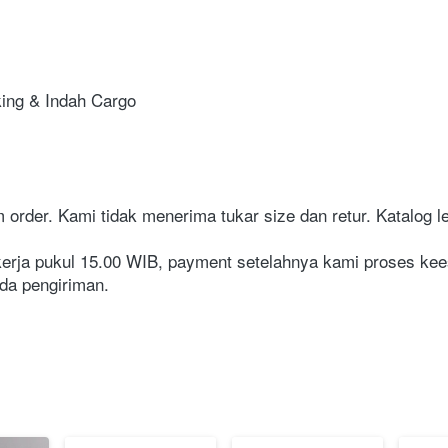
⁣⁣⁣⁣⁣⁣⁣⁣⁣⁣⁣⁣⁣⁣⁣⁣⁣⁣⁣⁣⁣⁣⁣⁣⁣⁣⁣⁣⁣
order. Kami tidak menerima tukar size dan retur. Katalog len
 15.00 WIB, payment setelahnya kami proses keeseokan harinya. ⁣⁣⁣⁣⁣⁣⁣⁣⁣⁣⁣⁣⁣⁣⁣⁣
⁣⁣⁣⁣⁣⁣⁣⁣⁣⁣⁣⁣⁣⁣⁣⁣⁣⁣⁣⁣⁣⁣⁣⁣⁣⁣⁣