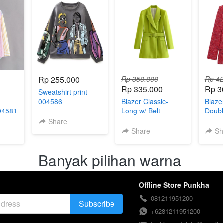
Rp 255.000
Rp 350.000
Rp 42
Rp 335.000
Rp 3
Sweatshirt print
004586
Blazer Classic-
Blaze
004581
Long w/ Belt
Doubl
004585
Sophi
Share
Share
Sh
Banyak pilihan warna 
Offline Store Punkha
081211951200
Subscribe
`
+6281211951200