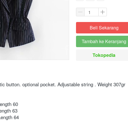
Beli Sekarang
`
Tambah ke Keranjang
`
Tokopedia
`
tic button. optional pocket. Adjustable string . Weight 307gr⁣⁣
ength 60⁣
 63⁣⁣⁣⁣⁣⁣⁣
ngth 64⁣⁣⁣