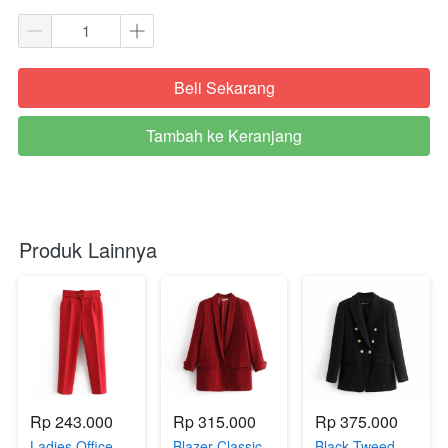
Beli Sekarang
`
Tambah ke Keranjang
`
Produk Lainnya
Rp 243.000
Rp 315.000
Rp 375.000
Ladies Office
Blazer Classic
Black Tweed