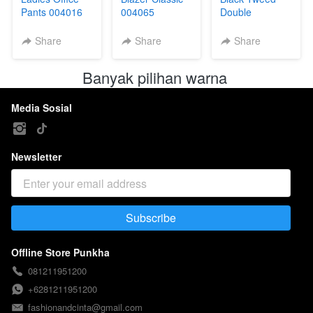
Pants 004016
004065
Double
Breasted Blazer
Formal 004199
Share
Share
Share
Banyak pilihan warna 
Media Sosial
Newsletter
Subscribe
`
Offline Store Punkha
081211951200
+6281211951200
fashionandcinta@gmail.com