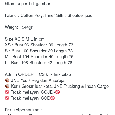
⁣⁣⁣⁣⁣⁣⁣⁣⁣⁣⁣⁣⁣⁣⁣⁣⁣⁣⁣⁣⁣⁣⁣⁣⁣⁣⁣⁣⁣Fabric : Cotton Poly. Inner Silk . Shoulder pad ⁣⁣⁣⁣⁣⁣
Weight : 544gr ⁣⁣⁣⁣⁣⁣⁣⁣⁣⁣⁣⁣⁣
Size XS S M L ⁣in cm⁣⁣⁣⁣⁣⁣⁣⁣⁣ ⁣⁣⁣⁣⁣⁣⁣⁣⁣⁣⁣⁣
⁣⁣⁣⁣⁣⁣⁣⁣⁣⁣⁣⁣⁣⁣⁣⁣⁣⁣⁣⁣⁣⁣⁣⁣⁣⁣⁣⁣⁣⁣⁣⁣⁣⁣⁣⁣XS : Bust 96 Shoulder 39 Length 73
S : Bust 100 Shoulder 39 Length 73⁣⁣
M : Bust 104 Shoulder 40 Length 75⁣⁣
L : Bust 108 Shoulder 42 Length 76⁣⁣
 Tidak melayani GOJEK⁣⁣⁣⁣⁣⁣⁣⁣⁣⁣⁣⁣⁣⁣⁣⁣⁣⁣⁣⁣⁣⁣⁣⁣⁣⁣⁣⁣⁣⁣⁣⁣⁣⁣⁣⁣⁣⁣⁣⁣⁣⁣⁣⁣⁣⁣⁣⁣⁣⁣⁣⁣⁣⁣⁣⁣⁣⁣⁣⁣⁣⁣⁣⁣⁣⁣⁣⁣⁣⁣⁣⁣⁣⁣⁣⁣⁣⁣⁣⁣⁣⁣⁣⁣⁣⁣⁣⁣⁣⁣⁣⁣⁣⁣⁣⁣⁣⁣⁣⁣⁣⁣⁣⁣⁣⁣⁣⁣⁣⁣⁣⁣⁣⁣⁣⁣⁣⁣⁣⁣⁣⁣⁣⁣⁣⁣⁣⁣⁣⁣⁣⁣⁣⁣⁣⁣⁣⁣⁣⁣⁣⁣⁣
 Tidak melayani COD
 ⁣⁣⁣⁣⁣⁣⁣⁣⁣⁣⁣⁣⁣⁣⁣⁣⁣⁣⁣⁣⁣⁣⁣⁣⁣⁣⁣⁣⁣⁣⁣⁣⁣⁣⁣⁣⁣⁣⁣⁣⁣⁣⁣⁣⁣⁣⁣⁣⁣⁣⁣⁣⁣⁣⁣⁣⁣⁣⁣⁣⁣⁣⁣⁣⁣⁣⁣⁣⁣⁣⁣⁣⁣⁣⁣⁣⁣⁣⁣⁣⁣⁣⁣⁣⁣⁣⁣⁣⁣⁣⁣⁣⁣⁣⁣⁣⁣⁣⁣⁣⁣⁣⁣⁣⁣⁣⁣⁣⁣⁣⁣⁣⁣⁣⁣⁣⁣⁣⁣⁣⁣⁣⁣⁣⁣⁣⁣⁣⁣⁣⁣⁣⁣⁣⁣⁣⁣⁣⁣⁣⁣⁣⁣⁣

Perlu diperhatikan :⁣⁣⁣⁣⁣⁣⁣⁣⁣⁣⁣⁣⁣⁣⁣⁣⁣⁣⁣⁣⁣⁣⁣⁣⁣⁣⁣⁣⁣⁣⁣⁣⁣⁣⁣⁣⁣⁣⁣⁣⁣⁣⁣⁣⁣⁣⁣⁣⁣⁣⁣⁣⁣⁣⁣⁣⁣⁣⁣⁣⁣⁣⁣⁣⁣⁣⁣⁣⁣⁣⁣
