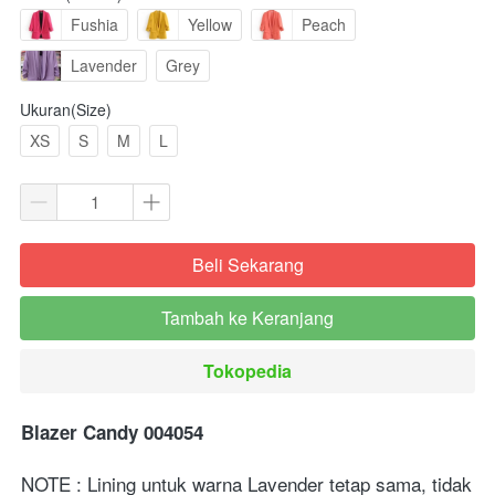
Fushia
Yellow
Peach
Lavender
Grey
Ukuran(Size)
XS
S
M
L
Beli Sekarang
`
Tambah ke Keranjang
`
Tokopedia
`
Bl
azer Candy 004054 
NOTE : Lining untuk warna Lavender tetap sama, tidak 