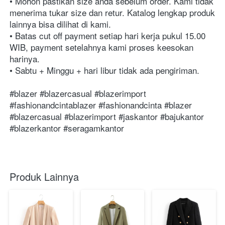
• Mohon pastikan size anda sebelum order. Kami tidak 
menerima tukar size dan retur. Katalog lengkap produk 
lainnya bisa dilihat di kami.⁣⁣⁣⁣⁣⁣⁣⁣⁣⁣⁣⁣⁣⁣⁣⁣⁣⁣⁣⁣⁣⁣⁣⁣⁣⁣⁣⁣⁣⁣⁣⁣⁣⁣⁣⁣⁣⁣⁣⁣⁣⁣⁣⁣⁣⁣⁣⁣⁣⁣⁣⁣⁣⁣⁣⁣⁣⁣⁣⁣⁣⁣⁣⁣⁣⁣⁣⁣⁣⁣⁣

• Batas cut off payment setiap hari kerja pukul 15.00 
WIB, payment setelahnya kami proses keesokan 
harinya. ⁣⁣⁣⁣⁣⁣⁣⁣⁣⁣⁣⁣⁣⁣⁣⁣⁣⁣⁣⁣⁣⁣⁣⁣⁣⁣⁣⁣⁣⁣⁣⁣⁣⁣⁣⁣⁣⁣⁣⁣⁣⁣⁣⁣⁣⁣⁣⁣⁣⁣⁣⁣⁣⁣⁣⁣⁣⁣⁣⁣⁣⁣⁣⁣⁣⁣⁣⁣⁣⁣

• Sabtu + Minggu + hari libur tidak ada pengiriman.⁣

⁣⁣⁣⁣⁣⁣⁣⁣⁣⁣⁣⁣⁣⁣⁣⁣⁣⁣⁣⁣⁣⁣⁣⁣⁣⁣⁣⁣⁣⁣⁣#blazer #blazercasual #blazerimport 
#⁣⁣⁣⁣⁣fashionandcintablazer #fashionandcinta #blazer 
#blazercasual #blazerimport #jaskantor #bajukantor 
#blazerkantor #seragamkantor 
Produk Lainnya