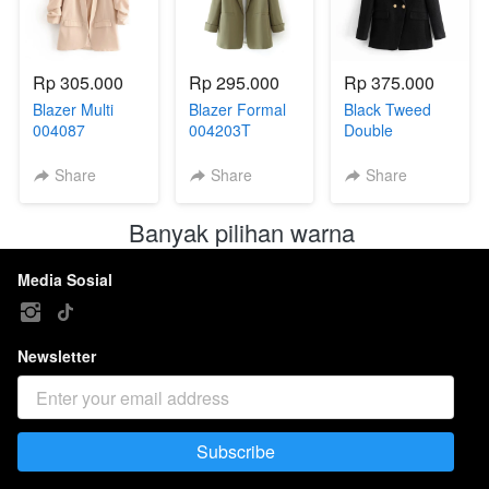
Rp 305.000
Rp 295.000
Rp 375.000
Blazer Multi
Blazer Formal
Black Tweed
004087
004203T
Double
Breasted Blazer
Formal 004199
Share
Share
Share
Banyak pilihan warna 
Media Sosial
Newsletter
Subscribe
`