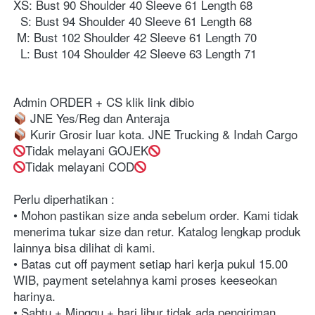
XS: Bust 90 Shoulder 40 Sleeve 61 Length 68⁣
  S: Bust 94 Shoulder 40 Sleeve 61 Length 68⁣
 M: Bust 102 Shoulder 42 Sleeve 61 Length 70⁣
  L: Bust 104 Shoulder 42 Sleeve 63 Length 71⁣
Admin ORDER + CS klik link dibio⁣⁣⁣⁣⁣⁣⁣⁣⁣⁣⁣⁣⁣⁣⁣⁣⁣⁣⁣
 JNE Yes/Reg dan Anteraja
 Kurir Grosir luar kota. JNE Trucking & Indah Cargo⁣⁣⁣⁣⁣⁣⁣⁣⁣⁣⁣⁣⁣⁣⁣⁣⁣⁣⁣
Tidak melayani GOJEK⁣⁣⁣⁣⁣⁣⁣⁣⁣
Tidak melayani COD⁣⁣⁣⁣⁣⁣⁣
Perlu diperhatikan :⁣⁣⁣⁣⁣⁣⁣⁣⁣⁣⁣⁣⁣⁣⁣⁣⁣⁣⁣⁣⁣⁣⁣⁣
• Mohon pastikan size anda sebelum order. Kami tidak 
menerima tukar size dan retur. Katalog lengkap produk 
lainnya bisa dilihat di kami.⁣⁣⁣⁣⁣⁣⁣⁣⁣⁣⁣⁣⁣⁣⁣⁣⁣⁣⁣⁣⁣⁣⁣⁣
• Batas cut off payment setiap hari kerja pukul 15.00 
WIB, payment setelahnya kami proses keeseokan 
harinya. ⁣⁣⁣⁣⁣⁣⁣⁣⁣⁣⁣⁣⁣⁣⁣⁣⁣⁣⁣⁣⁣⁣⁣
• Sabtu + Minggu + hari libur tidak ada pengiriman. ⁣⁣⁣⁣⁣⁣⁣⁣⁣⁣⁣⁣⁣⁣⁣⁣⁣⁣⁣⁣⁣⁣⁣