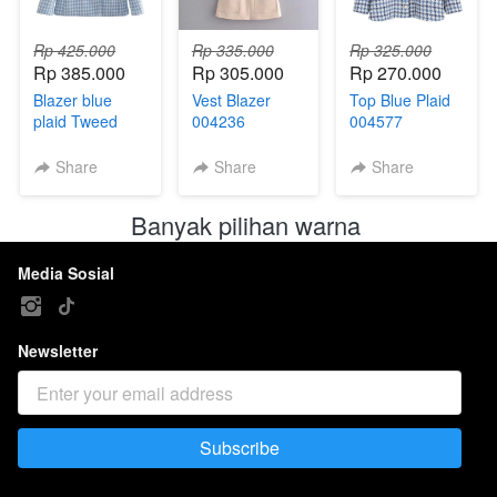
Rp 425.000
Rp 335.000
Rp 325.000
Rp 385.000
Rp 305.000
Rp 270.000
Blazer blue
Vest Blazer
Top Blue Plaid
plaid Tweed
004236
004577
004456
Share
Share
Share
Banyak pilihan warna 
Media Sosial
Newsletter
Subscribe
`