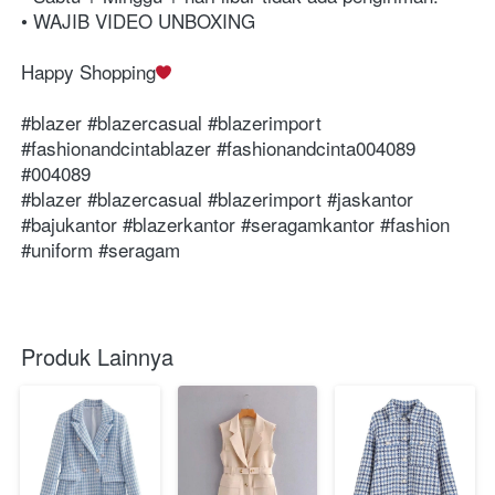
• WAJIB VIDEO UNBOXING⁣⁣⁣⁣⁣⁣⁣⁣⁣⁣⁣⁣⁣⁣⁣⁣⁣⁣
Happy Shopping⁣⁣⁣⁣⁣⁣⁣
⁣⁣⁣⁣⁣⁣⁣⁣⁣⁣⁣⁣⁣⁣⁣⁣⁣⁣⁣⁣⁣⁣⁣⁣⁣⁣⁣⁣⁣⁣⁣#blazer #blazercasual #blazerimport 
#⁣⁣⁣⁣⁣fashionandcintablazer #fashionandcinta004089 
#004089 ⁣⁣⁣⁣⁣⁣⁣⁣⁣⁣⁣⁣⁣⁣⁣⁣⁣⁣⁣⁣⁣⁣⁣⁣⁣
#blazer #blazercasual #blazerimport #jaskantor 
#bajukantor #blazerkantor #seragamkantor #fashion 
#uniform #seragam
Produk Lainnya