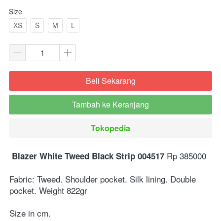
Size
XS
S
M
L
Beli Sekarang
`
Tambah ke Keranjang
`
Tokopedia
`
Rp 385000⁣
Blazer White Tweed Black Strip 004517 
Fabric: Tweed. Shoulder pocket. Silk lining. Double 
pocket. Weight 822gr⁣
Size in cm. ⁣