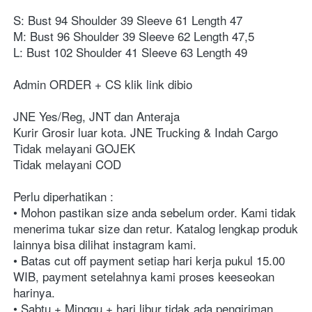
S: Bust 94 Shoulder 39 Sleeve 61 Length 47
M: Bust 96 Shoulder 39 Sleeve 62 Length 47,5
L: Bust 102 Shoulder 41 Sleeve 63 Length 49
⁣⁣⁣⁣⁣⁣⁣⁣⁣⁣Admin ORDER + CS klik link dibio⁣⁣⁣⁣⁣⁣⁣⁣⁣⁣⁣⁣⁣⁣⁣⁣⁣⁣⁣⁣⁣⁣⁣⁣⁣⁣⁣⁣⁣⁣⁣⁣⁣⁣⁣⁣⁣⁣⁣⁣⁣⁣
JNE Yes/Reg, JNT dan Anteraja⁣⁣⁣⁣⁣⁣⁣⁣⁣⁣⁣⁣⁣⁣⁣⁣⁣⁣⁣⁣⁣⁣⁣
Kurir Grosir luar kota. JNE Trucking & Indah Cargo⁣⁣⁣⁣⁣⁣⁣⁣⁣⁣⁣⁣⁣⁣⁣⁣⁣⁣⁣⁣⁣⁣⁣⁣⁣⁣⁣⁣⁣⁣⁣⁣⁣⁣⁣⁣⁣⁣⁣⁣⁣⁣
Tidak melayani GOJEK⁣⁣⁣⁣⁣⁣⁣⁣⁣⁣⁣⁣⁣⁣⁣⁣⁣⁣⁣⁣⁣⁣⁣⁣⁣⁣⁣⁣⁣⁣⁣⁣⁣⁣⁣⁣⁣⁣⁣⁣⁣⁣
Tidak melayani COD⁣⁣⁣⁣⁣⁣⁣⁣⁣⁣⁣⁣⁣⁣⁣⁣⁣⁣⁣⁣⁣⁣⁣⁣⁣⁣⁣⁣⁣⁣⁣⁣⁣⁣⁣⁣⁣⁣⁣⁣
Perlu diperhatikan :⁣⁣⁣⁣⁣⁣⁣⁣⁣⁣⁣⁣⁣⁣⁣⁣⁣⁣⁣⁣⁣⁣⁣⁣⁣⁣⁣⁣⁣⁣⁣⁣⁣⁣⁣⁣⁣⁣⁣⁣⁣⁣⁣⁣⁣⁣⁣
• Mohon pastikan size anda sebelum order. Kami tidak 
menerima tukar size dan retur. Katalog lengkap produk 
lainnya bisa dilihat instagram kami.⁣⁣⁣⁣⁣⁣⁣⁣⁣⁣⁣⁣⁣⁣⁣⁣⁣⁣⁣⁣⁣⁣⁣⁣⁣⁣⁣⁣⁣⁣⁣⁣⁣⁣⁣⁣⁣⁣⁣⁣⁣⁣⁣⁣⁣⁣⁣
• Batas cut off payment setiap hari kerja pukul 15.00 
WIB, payment setelahnya kami proses keeseokan 
harinya. ⁣⁣⁣⁣⁣⁣⁣⁣⁣⁣⁣⁣⁣⁣⁣⁣⁣⁣⁣⁣⁣⁣⁣⁣⁣⁣⁣⁣⁣⁣⁣⁣⁣⁣⁣⁣⁣⁣⁣⁣⁣⁣⁣⁣⁣⁣
• Sabtu + Minggu + hari libur tidak ada pengiriman. ⁣⁣⁣⁣⁣⁣⁣⁣⁣⁣⁣⁣⁣⁣⁣⁣⁣⁣⁣⁣⁣⁣⁣⁣⁣⁣⁣⁣⁣⁣⁣⁣⁣⁣⁣⁣⁣⁣⁣⁣⁣⁣⁣⁣⁣⁣