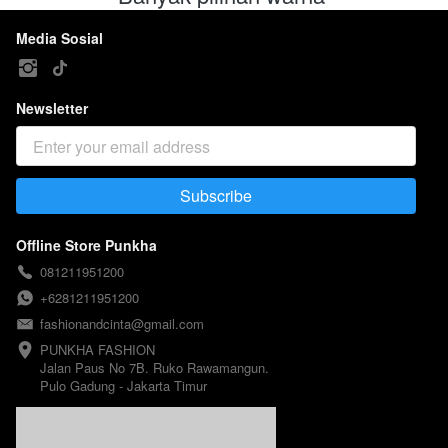
Media Sosial
Newsletter
Subscribe
`
Offline Store Punkha
081211951200
+6281211951200
fashionandcinta@gmail.com
PUNKHA FASHION 

Jalan Paus No 7B. Ruko Rawamangun. 

Pulo Gadung - Jakarta Timur