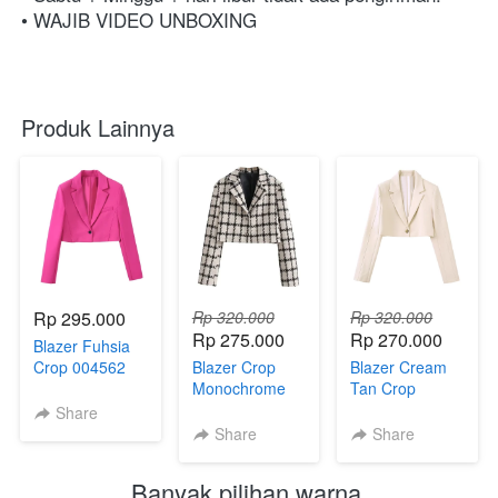
• WAJIB VIDEO UNBOXING⁣⁣⁣⁣⁣⁣⁣⁣⁣⁣⁣⁣⁣⁣⁣⁣⁣⁣
Produk Lainnya
Rp 295.000
Rp 320.000
Rp 320.000
Rp 275.000
Rp 270.000
Blazer Fuhsia
Crop 004562
Blazer Crop
Blazer Cream
Monochrome
Tan Crop
004568
004563
Share
Share
Share
Banyak pilihan warna 