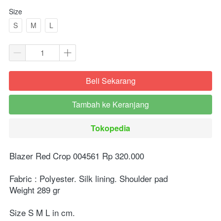
Size
S
M
L
Beli Sekarang
`
Tambah ke Keranjang
`
Tokopedia
`
Blazer Red Crop 004561 Rp 320.000⁣
Fabric : Polyester. Silk lining. Shoulder pad 
Weight 289 gr ⁣
Size S M L in cm. ⁣