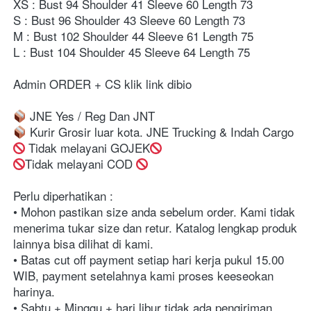
XS : Bust 94 Shoulder 41 Sleeve 60 Length 73
S : Bust 96 Shoulder 43 Sleeve 60 Length 73
M : Bust 102 Shoulder 44 Sleeve 61 Length 75
L : Bust 104 Shoulder 45 Sleeve 64 Length 75
Admin ORDER + CS klik link dibio⁣⁣⁣⁣⁣⁣⁣⁣⁣⁣⁣⁣⁣⁣⁣⁣⁣⁣
 JNE Yes / Reg Dan JNT⁣⁣⁣⁣⁣⁣⁣⁣⁣⁣⁣⁣⁣⁣⁣⁣⁣⁣
 Kurir Grosir luar kota. JNE Trucking & Indah Cargo⁣⁣⁣⁣⁣⁣⁣⁣⁣⁣⁣⁣⁣⁣⁣⁣⁣⁣
 Tidak melayani GOJEK
Tidak melayani COD 
Perlu diperhatikan :⁣⁣⁣⁣⁣⁣⁣⁣⁣⁣⁣⁣⁣⁣⁣⁣⁣⁣⁣⁣⁣⁣⁣
• Mohon pastikan size anda sebelum order. Kami tidak 
menerima tukar size dan retur. Katalog lengkap produk 
lainnya bisa dilihat di kami.⁣⁣⁣⁣⁣⁣⁣⁣⁣⁣⁣⁣⁣⁣⁣⁣⁣⁣⁣⁣⁣⁣⁣
• Batas cut off payment setiap hari kerja pukul 15.00 
WIB, payment setelahnya kami proses keeseokan 
harinya. ⁣⁣⁣⁣⁣⁣⁣⁣⁣⁣⁣⁣⁣⁣⁣⁣⁣⁣⁣⁣⁣⁣
• Sabtu + Minggu + hari libur tidak ada pengiriman. ⁣⁣⁣⁣⁣⁣⁣⁣⁣⁣⁣⁣⁣⁣⁣⁣⁣⁣⁣⁣⁣⁣