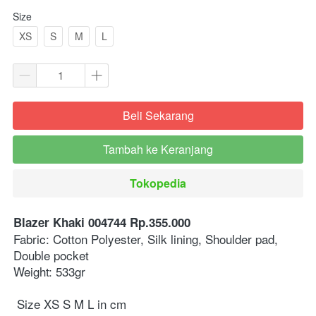
Size
XS
S
M
L
Beli Sekarang
`
Tambah ke Keranjang
`
Tokopedia
`
Blazer Khaki 004744 Rp.355.000
Fabric: Cotton Polyester, Silk lining, Shoulder pad, 
Double pocket
Weight: 533gr
Size XS S M L in cm 