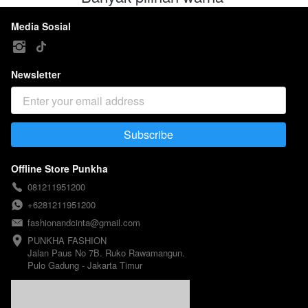
Media Sosial
Newsletter
Subscribe
`
Offline Store Punkha
081211951200
+6281211951200
fashionandcinta@gmail.com
PUNKHA FASHION 

Jalan Paus No 7B. Ruko Rawamangun. 

Pulo Gadung - Jakarta Timur