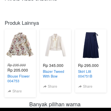
Produk Lainnya
Rp 235.000
Rp 345.000
Rp 295.000
Rp 205.000
Blazer Tweed
Skirt Lilit
Blouse Flower
With Bow
004751B
004753
004752
Share
Share
Share
Banyak pilihan warna 