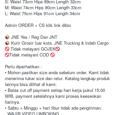
S: Waist 73cm Hips 89cm Length 32cm
M: Waist 74cm Hips 90cm Length 33cm
L: Waist 75cm Hips 91cm Length 34cm
Admin ORDER + CS klik link dibio⁣⁣⁣⁣⁣⁣⁣⁣⁣⁣⁣⁣⁣⁣⁣⁣⁣⁣
 JNE Yes / Reg Dan JNT⁣⁣⁣⁣⁣⁣⁣⁣⁣⁣⁣⁣⁣⁣⁣⁣⁣⁣
 Kurir Grosir luar kota. JNE Trucking & Indah Cargo⁣⁣⁣⁣⁣⁣⁣⁣⁣⁣⁣⁣⁣⁣⁣⁣⁣⁣
 Tidak melayani GOJEK
Tidak melayani COD 
Perlu diperhatikan :⁣⁣⁣⁣⁣⁣⁣⁣⁣⁣⁣⁣⁣⁣⁣⁣⁣⁣⁣⁣⁣⁣⁣
• Mohon pastikan size anda sebelum order. Kami tidak 
menerima tukar size dan retur. Katalog lengkap produk 
lainnya bisa dilihat di kami.⁣⁣⁣⁣⁣⁣⁣⁣⁣⁣⁣⁣⁣⁣⁣⁣⁣⁣⁣⁣⁣⁣⁣
• Batas cut off payment setiap hari kerja pukul 15.00 
WIB, payment setelahnya kami proses keeseokan 
harinya. ⁣⁣⁣⁣⁣⁣⁣⁣⁣⁣⁣⁣⁣⁣⁣⁣⁣⁣⁣⁣⁣⁣
• Sabtu + Minggu + hari libur tidak ada pengiriman. ⁣⁣⁣⁣⁣⁣⁣⁣⁣⁣⁣⁣⁣⁣⁣⁣⁣⁣⁣⁣⁣⁣
. WAJIB VIDEO UNBOXING