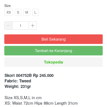
Size
XS
S
M
L
Beli Sekarang
`
Tambah ke Keranjang
`
Tokopedia
`
Skort 004752B Rp 245.000
Fabric: Tweed
Weight: 231gr
Size XS,S,M,L in cm
XS: Waist 72cm Hips 88cm Length 31cm