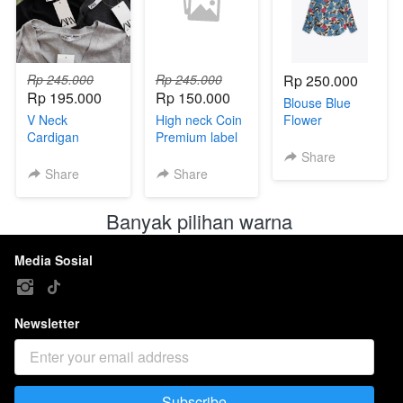
Rp 245.000
Rp 245.000
Rp 250.000
Rp 195.000
Rp 150.000
Blouse Blue
V Neck
High neck Coin
Flower
Cardigan
Premium label
Premium Z
Premium
004403
004408
Share
004401
Share
Share
Banyak pilihan warna 
Media Sosial
Newsletter
Subscribe
`