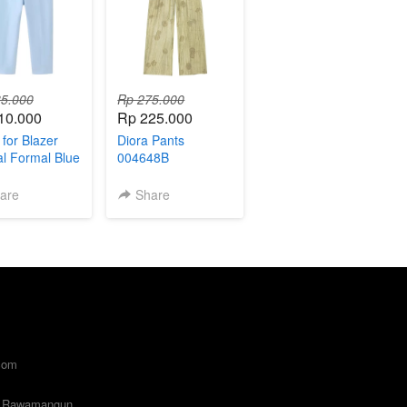
5.000
Rp 275.000
10.000
Rp 225.000
 for Blazer
Diora Pants
l Formal Blue
004648B
44B
are
Share
com
 Rawamangun. 
