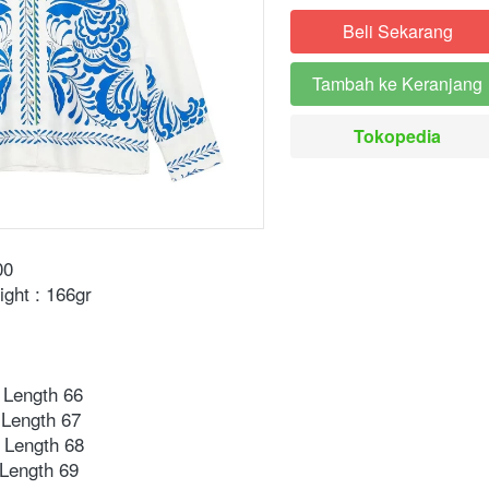
Beli Sekarang
`
Tambah ke Keranjang
`
Tokopedia
`
00
ight : 166gr
Length 66⁣
Length 67⁣
 Length 68⁣
Length 69⁣