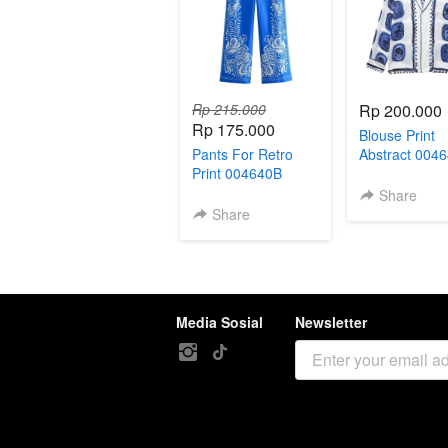
Rp 215.000
Rp 200.000
Rp 175.000
Blouse Print
Pants For Retro
Abstract 004
Print 004640B
Share
Share
Media Sosial
Newsletter