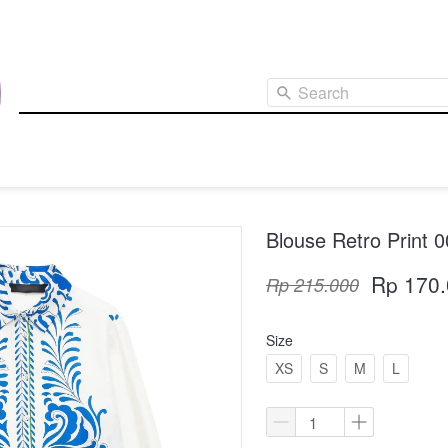
Search
Blouse Retro Print 
Rp 170
Rp 215.000
Size
XS
S
M
L