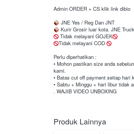
Admin ORDER + CS klik link dibio⁣⁣⁣⁣⁣⁣⁣⁣⁣⁣⁣⁣⁣⁣⁣⁣⁣⁣
 JNE Yes / Reg Dan JNT⁣⁣⁣⁣⁣⁣⁣⁣⁣⁣⁣⁣⁣⁣⁣⁣⁣⁣
 Kurir Grosir luar kota. JNE Trucking & Inda
 Tidak melayani GOJEK
Tidak melayani COD 
Perlu diperhatikan :⁣⁣⁣⁣⁣⁣⁣⁣⁣⁣⁣⁣⁣⁣⁣⁣⁣⁣⁣⁣⁣⁣⁣
• Mohon pastikan size anda sebelum 
kami.⁣⁣⁣⁣⁣⁣⁣⁣⁣⁣⁣⁣⁣⁣⁣⁣⁣⁣⁣⁣⁣⁣⁣
• Batas cut off payment setiap hari kerja
• Sabtu + Minggu + hari libur tidak ada pengiriman.
. WAJIB VIDEO UNBOXING
Produk Lainnya