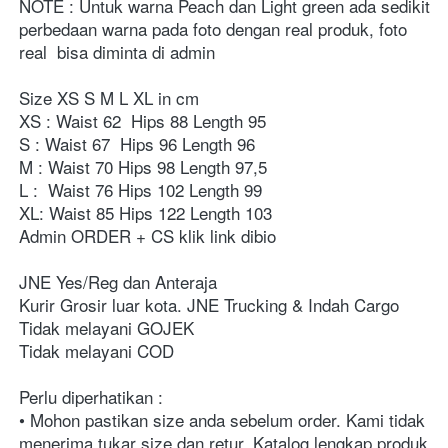
NOTE : Untuk warna Peach dan Light green ada sedikit 
perbedaan warna pada foto dengan real produk, foto 
real  bisa diminta di admin 
Size XS S M L XL in cm
XS : Waist 62  Hips 88 Length 95
S : Waist 67  Hips 96 Length 96
M : Waist 70 Hips 98 Length 97,5
L :  Waist 76 Hips 102 Length 99
XL: Waist 85 Hips 122 Length 103
⁣⁣⁣⁣⁣⁣⁣⁣⁣⁣Admin ORDER + CS klik link dibio⁣⁣⁣⁣⁣⁣⁣⁣⁣⁣⁣⁣⁣⁣⁣⁣⁣⁣⁣⁣⁣⁣⁣⁣⁣⁣⁣⁣⁣⁣⁣⁣⁣⁣⁣⁣⁣⁣⁣⁣⁣⁣⁣⁣⁣
JNE Yes/Reg dan Anteraja⁣⁣⁣⁣⁣⁣⁣⁣⁣⁣⁣⁣⁣⁣⁣⁣⁣⁣⁣⁣⁣⁣⁣⁣⁣⁣
Kurir Grosir luar kota. JNE Trucking & Indah Cargo⁣⁣⁣⁣⁣⁣⁣⁣⁣⁣⁣⁣⁣⁣⁣⁣⁣⁣⁣⁣⁣⁣⁣⁣⁣⁣⁣⁣⁣⁣⁣⁣⁣⁣⁣⁣⁣⁣⁣⁣⁣⁣⁣⁣⁣
Tidak melayani GOJEK⁣⁣⁣⁣⁣⁣⁣⁣⁣⁣⁣⁣⁣⁣⁣⁣⁣⁣⁣⁣⁣⁣⁣⁣⁣⁣⁣⁣⁣⁣⁣⁣⁣⁣⁣⁣⁣⁣⁣⁣⁣⁣⁣⁣⁣
Tidak melayani COD⁣⁣⁣⁣⁣⁣⁣⁣⁣⁣⁣⁣⁣⁣⁣⁣⁣⁣⁣⁣⁣⁣⁣⁣⁣⁣⁣⁣⁣⁣⁣⁣⁣⁣⁣⁣⁣⁣⁣⁣⁣⁣⁣
Perlu diperhatikan :⁣⁣⁣⁣⁣⁣⁣⁣⁣⁣⁣⁣⁣⁣⁣⁣⁣⁣⁣⁣⁣⁣⁣⁣⁣⁣⁣⁣⁣⁣⁣⁣⁣⁣⁣⁣⁣⁣⁣⁣⁣⁣⁣⁣⁣⁣⁣⁣⁣⁣
• Mohon pastikan size anda sebelum order. Kami tidak 
menerima tukar size dan retur. Katalog lengkap produk 