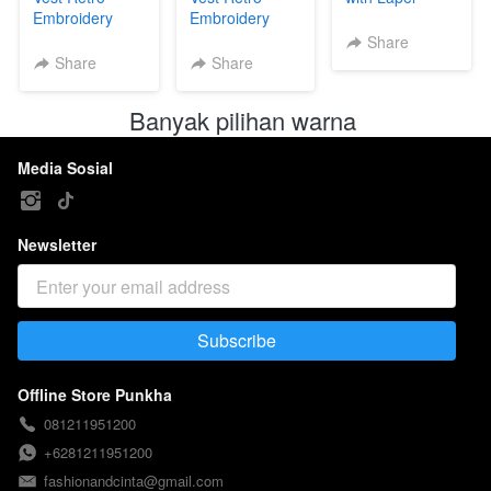
Embroidery
Embroidery
Tweed 004606
Blue 004607
004604
Share
Share
Share
Banyak pilihan warna 
Media Sosial
Newsletter
Subscribe
`
Offline Store Punkha
081211951200
+6281211951200
fashionandcinta@gmail.com