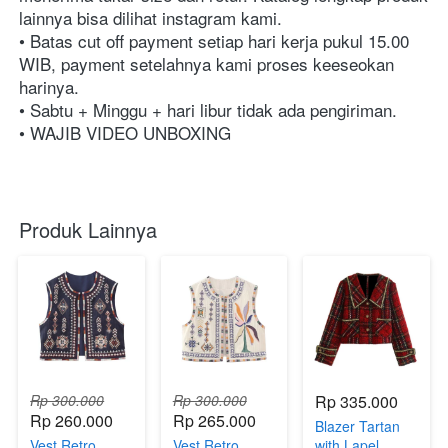
lainnya bisa dilihat instagram kami.⁣⁣⁣⁣⁣⁣⁣⁣⁣⁣⁣⁣⁣⁣⁣⁣⁣⁣⁣⁣⁣⁣⁣⁣⁣⁣⁣⁣⁣⁣⁣⁣⁣⁣⁣⁣⁣⁣⁣⁣⁣⁣⁣⁣⁣⁣⁣⁣⁣⁣
• Batas cut off payment setiap hari kerja pukul 15.00 
WIB, payment setelahnya kami proses keeseokan 
harinya. ⁣⁣⁣⁣⁣⁣⁣⁣⁣⁣⁣⁣⁣⁣⁣⁣⁣⁣⁣⁣⁣⁣⁣⁣⁣⁣⁣⁣⁣⁣⁣⁣⁣⁣⁣⁣⁣⁣⁣⁣⁣⁣⁣⁣⁣⁣⁣⁣⁣
• Sabtu + Minggu + hari libur tidak ada pengiriman. ⁣⁣⁣⁣⁣⁣⁣⁣⁣⁣⁣⁣⁣⁣⁣⁣⁣⁣⁣⁣⁣⁣⁣⁣⁣⁣⁣⁣⁣⁣⁣⁣⁣⁣⁣⁣⁣⁣⁣⁣⁣⁣⁣⁣⁣⁣⁣⁣⁣
• WAJIB VIDEO UNBOXING⁣⁣⁣⁣⁣⁣⁣⁣⁣⁣⁣⁣⁣⁣⁣⁣⁣⁣
Produk Lainnya
Rp 300.000
Rp 300.000
Rp 335.000
Rp 260.000
Rp 265.000
Blazer Tartan
Vest Retro
Vest Retro
with Lapel