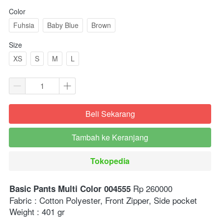
Color
Fuhsia
Baby Blue
Brown
Size
XS
S
M
L
Beli Sekarang
`
Tambah ke Keranjang
`
Tokopedia
`
 Rp 260000
Basic Pants Multi Color 004555
Fabric : Cotton Polyester, Front Zipper, Side pocket
Weight : 401 gr⁣